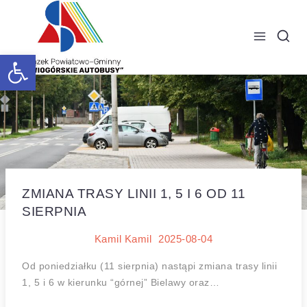
Open toolbar
ZMIANA TRASY LINII 1, 5 I 6 OD 11
SIERPNIA
Kamil Kamil
2025-08-04
Od poniedziałku (11 sierpnia) nastąpi zmiana trasy linii
1, 5 i 6 w kierunku “górnej” Bielawy oraz…