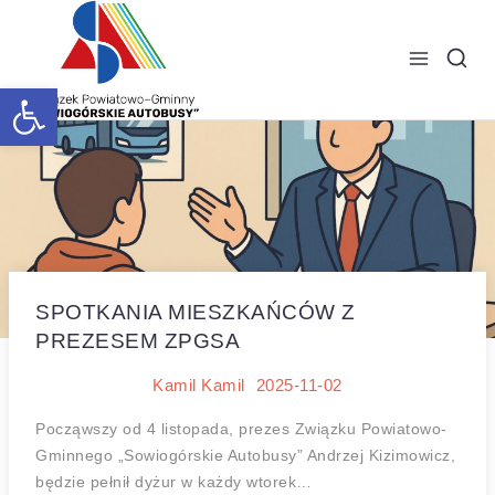
Skip
to
content
Open toolbar
SPOTKANIA MIESZKAŃCÓW Z
PREZESEM ZPGSA
Kamil Kamil
2025-11-02
Począwszy od 4 listopada, prezes Związku Powiatowo-
Gminnego „Sowiogórskie Autobusy” Andrzej Kizimowicz,
będzie pełnił dyżur w każdy wtorek…