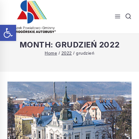
Skip
to
content
Open toolbar
ZUKAJ
MONTH: GRUDZIEŃ 2022
Home
/
2022
/
grudzień